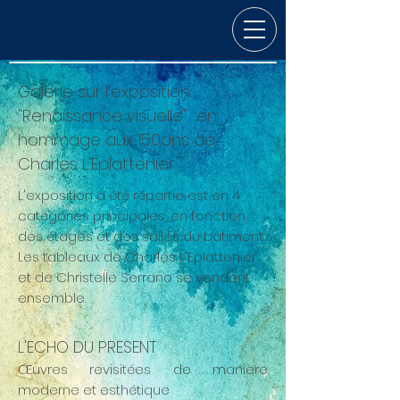
Galerie sur l'exposition
"Renaissance visuelle" en
hommage aux 150ans de
Charles L'Eplattenier
L'exposition a été répartie est en 4
catégories principales, en fonction
des étages et des salles du bâtiment.
Les tableaux de Charles L'Eplattenier
et de Christelle Serrano se vendent
ensemble.
L'ECHO DU PRESENT
Œuvres revisitées de manière
moderne et esthétique