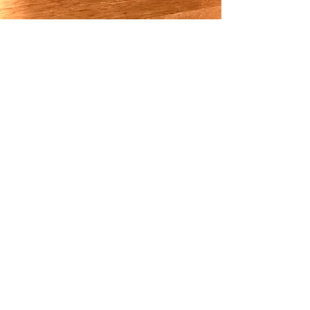
Absinthe
La Fée du Doubs
Etiquette pour édition spéciale
d’absinthe La 2112, hommage 150 ans
de Charles l’Eplattenier.
Collaboration avec Les Frangins,
Jaques Muller
et Michel Gander.
Cette aquarelle a inspiré une
représentation de la fée verte pour
une étiquette d'absinthe, symbole
emblématique de cette boisson.
Charles L'Eplattenier, ayant souvent
séjourné dans le Val de Travers, a
réalisé de nombreuses œuvres
représentant les paysages de cette