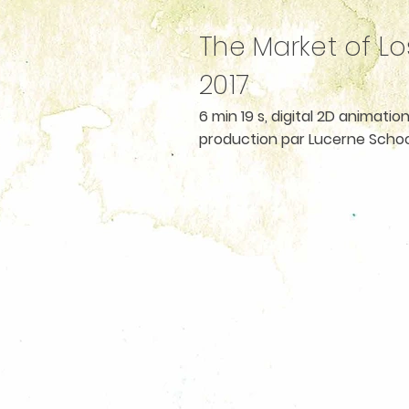
The Market of Lo
2017
6 min 19 s, digital 2D animatio
production par Lucerne Schoo