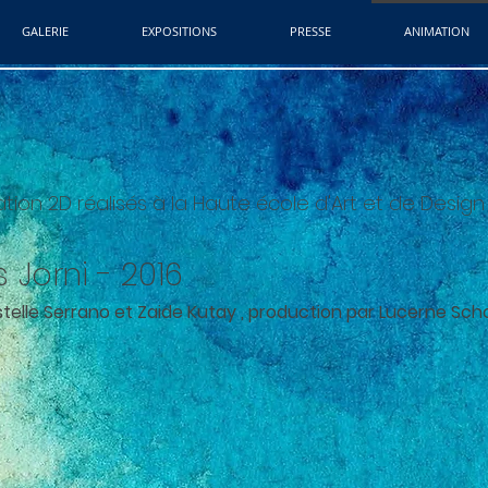
GALERIE
EXPOSITIONS
PRESSE
ANIMATION
ion 2D réalisés à la Haute école d'Art et de Desig
 Jorni - 2016
ristelle Serrano et Zaide Kutay , production par Lucerne Sch