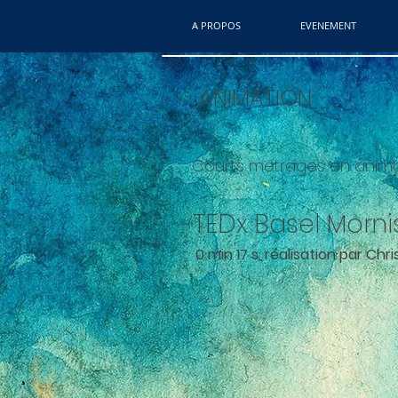
A PROPOS
EVENEMENT
ANIMATION
Courts métrages en animat
TEDx Basel Mornis
0 min 17 s, réalisation par Ch